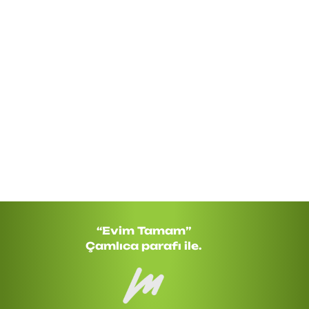
Bizi sosyal medyada takip edin, ilham
verici içeriklerle buluşun.
“Evim Tamam”
Çamlıca parafı ile.