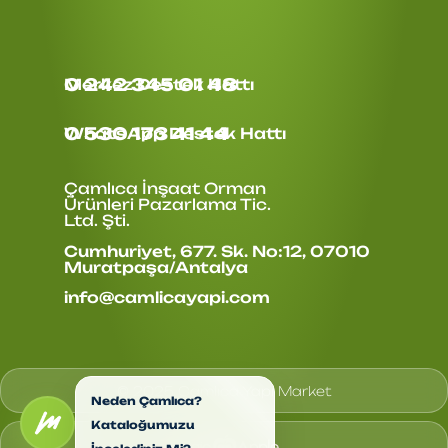
0 242 345 01 48
Merkez Destek Hattı
0 530 173 41 44
WhatsApp Destek Hattı
Çamlıca İnşaat Orman
Ürünleri
Pazarlama Tic.
Ltd. Şti.
Cumhuriyet, 677. Sk. No:12, 07010
Muratpaşa/Antalya
info@camlicayapi.com
© 2025 Çamlıca Yapı Market
Neden Çamlıca? 
Kataloğumuzu 