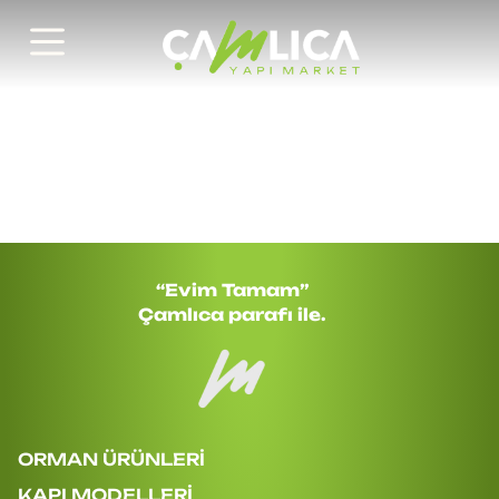
Bizi sosyal medyada takip edin, ilham
verici içeriklerle buluşun.
“Evim Tamam”
Çamlıca parafı ile.
ORMAN ÜRÜNLERİ
KAPI MODELLERİ